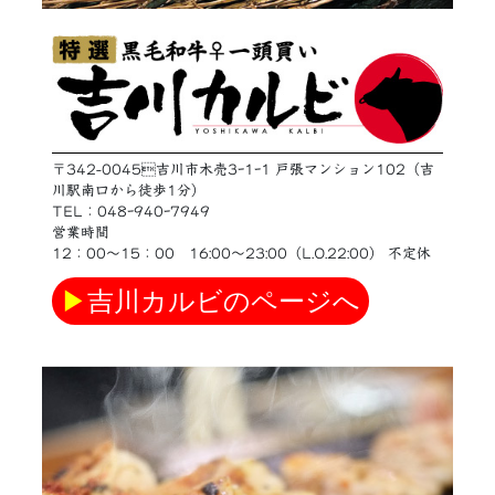
〒342-0045吉川市木売3ｰ1ｰ1 戸張マンション102（吉
川駅南口から徒歩1分）
TEL：048ｰ940ｰ7949
営業時間
12：00〜15：00 16:00〜23:00（L.O.22:00） 不定休
▶
吉川カルビのページへ