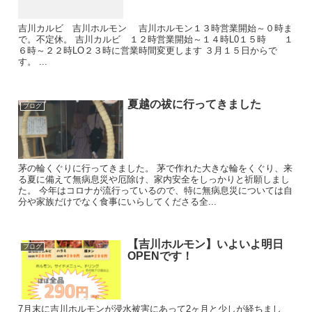
吉川カルビ 吉川ホルモン 吉川ホルモン１３時営業開始～０時ま
で。不定休。 吉川カルビ １２時営業開始～１４時L0１５時 １
６時～２２時LO２３時に営業時間変更します ３月１５日からで
す。 ...
夏越の祓に行ってきました
ブログ
茅の輪くぐりに行ってきました。 茅で作れた大きな輪をくぐり、来
る夏に備えて無病息災や厄除け、家内安全をしっかりと祈願しまし
た。 今年はコロナが流行っているので、特に無病息災については自
分や家族だけでなく食事にいらしてくださる全...
【吉川ホルモン】いよいよ明日
ブログ
OPENです！
7月末に吉川ホルモンが浸水被害にあって2ヶ月と少しが経ちまし