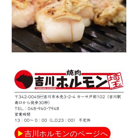
〒342-0045吉川市木売3ｰ2ｰ4 カーサ戸部102（吉川駅
南口から徒歩30秒）
TEL.：048ｰ940ｰ7948
営業時間
13：00〜 0：00（L.O.23：00） 不定休
▶
吉川ホルモンのページへ