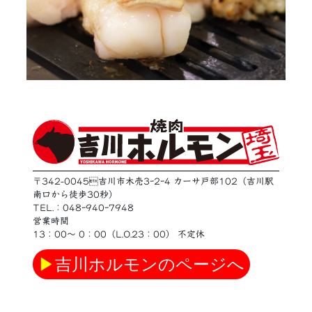
〒342-0045吉川市木売3ｰ2ｰ4 カーサ戸部102（吉川駅
南口から徒歩30秒）
TEL.：048ｰ940ｰ7948
営業時間
13：00〜 0：00（L.O.23：00） 不定休
▶
吉川ホルモンのページへ