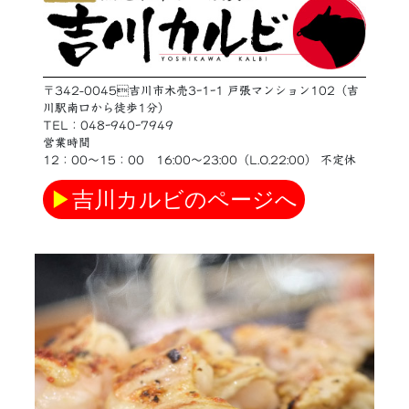
〒342-0045吉川市木売3ｰ1ｰ1 戸張マンション102（吉
川駅南口から徒歩1分）
TEL：048ｰ940ｰ7949
営業時間
12：00〜15：00 16:00〜23:00（L.O.22:00） 不定休
▶
吉川カルビのページへ