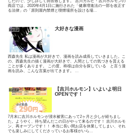
したので、少し詳しく回答致します。 吉川カルビ・吉川ホルモンの
両店では、2020年4月1日に施行された「健康増進法の一部を改正す
る法律」の「原則屋内禁煙と喫煙場所を設ける場...
大好きな漫画
ブログ
西森先生 私は漫画が大好きで、漫画を読み成長していきました。こ
の、西森先生の描く漫画が大好きで、人間としての気づきを貰える
ことが多くあります。 この度、柊様は自分を探している と言う漫
画を読み、こんな言葉が出てきます。 ...
【吉川ホルモン】いよいよ明日
ブログ
OPENです！
7月末に吉川ホルモンが浸水被害にあって2ヶ月と少しが経ちまし
た。ようやく、待ち望んだこの日がやって来るのです！ 吉川ホルモ
ン、再オープンです！！ 本当に長い間お店を休業してしまい、それ
でも楽しみにしてくださっているお客様がいら...