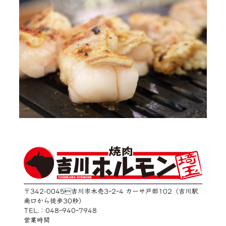
〒342-0045吉川市木売3ｰ2ｰ4 カーサ戸部102（吉川駅
南口から徒歩30秒）
TEL.：048ｰ940ｰ7948
営業時間