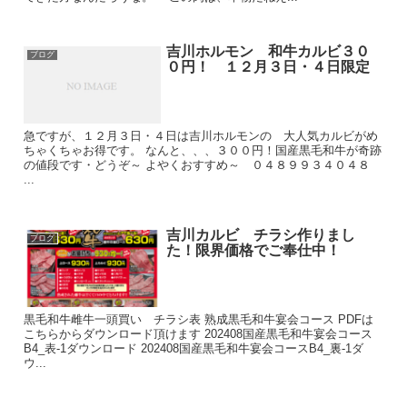
吉川ホルモン 和牛カルビ３０
ブログ
０円！ １２月３日・４日限定
急ですが、１２月３日・４日は吉川ホルモンの 大人気カルビがめ
ちゃくちゃお得です。 なんと、、、３００円！国産黒毛和牛が奇跡
の値段です・どうぞ～ よやくおすすめ～ ０４８９９３４０４８
...
吉川カルビ チラシ作りまし
ブログ
た！限界価格でご奉仕中！
黒毛和牛雌牛一頭買い チラシ表 熟成黒毛和牛宴会コース PDFは
こちらからダウンロード頂けます 202408国産黒毛和牛宴会コース
B4_表-1ダウンロード 202408国産黒毛和牛宴会コースB4_裏-1ダ
ウ...