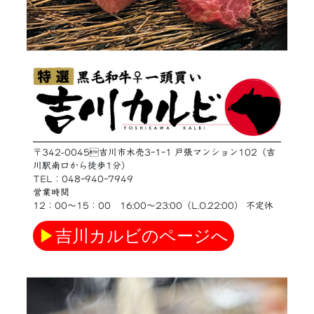
〒342-0045吉川市木売3ｰ1ｰ1 戸張マンション102（吉
川駅南口から徒歩1分）
TEL：048ｰ940ｰ7949
営業時間
12：00〜15：00 16:00〜23:00（L.O.22:00） 不定休
▶
吉川カルビのページへ