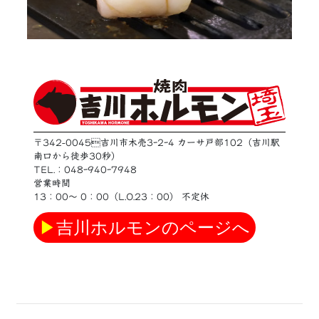
〒342-0045吉川市木売3ｰ2ｰ4 カーサ戸部102（吉川駅
南口から徒歩30秒）
TEL.：048ｰ940ｰ7948
営業時間
13：00〜 0：00（L.O.23：00） 不定休
▶
吉川ホルモンのページへ