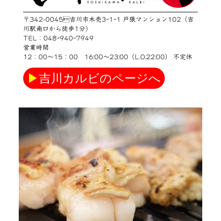
〒342-0045吉川市木売3ｰ1ｰ1 戸張マンション102（吉
川駅南口から徒歩1分）
TEL：048ｰ940ｰ7949
営業時間
12：00〜15：00 16:00〜23:00（L.O.22:00） 不定休
▶
吉川カルビのページへ