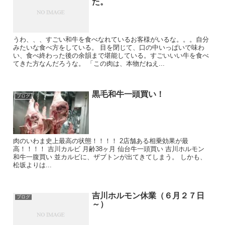
た。
うわ、、、すごい和牛を食べなれているお客様がいるな。。。自分
みたいな食べ方をしている。 目を閉じて、口の中いっぱいで味わ
い、食べ終わった後の余韻まで堪能している。すごいいい牛を食べ
てきた方なんだろうな。 「この肉は、本物だねえ...
黒毛和牛一頭買い！
ブログ
肉のいわま史上最高の状態！！！！ 2店舗ある相乗効果が最
高！！！！ 吉川カルビ 月齢38ヶ月 仙台牛一頭買い 吉川ホルモン
和牛一腹買い 並カルビに、ザブトンが出てきてしまう。 しかも、
松坂よりは...
吉川ホルモン休業（６月２７日
ブログ
～）