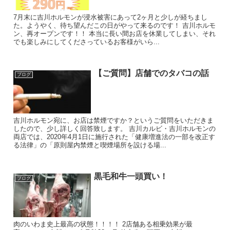
7月末に吉川ホルモンが浸水被害にあって2ヶ月と少しが経ちまし
た。ようやく、待ち望んだこの日がやって来るのです！ 吉川ホルモ
ン、再オープンです！！ 本当に長い間お店を休業してしまい、それ
でも楽しみにしてくださっているお客様がいら...
【ご質問】店舗でのタバコの話
ブログ
吉川ホルモン宛に、お店は禁煙ですか？というご質問をいただきま
したので、少し詳しく回答致します。 吉川カルビ・吉川ホルモンの
両店では、2020年4月1日に施行された「健康増進法の一部を改正す
る法律」の「原則屋内禁煙と喫煙場所を設ける場...
黒毛和牛一頭買い！
ブログ
肉のいわま史上最高の状態！！！！ 2店舗ある相乗効果が最