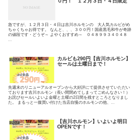
０円！ １２月３日・４日限定
急ですが、１２月３日・４日は吉川ホルモンの 大人気カルビがめ
ちゃくちゃお得です。 なんと、、、３００円！国産黒毛和牛が奇跡
の値段です・どうぞ～ よやくおすすめ～ ０４８９９３４０４８
...
カルビも290円【吉川ホルモン】
ブログ
セールは土曜日まで！
先週末のリニューアルオープンから大好評にて提供させていただい
ております吉川ホルモン（長い間閉めてしまってごめんなさい！）
お詫びセールいよいよ金曜と土曜の2日間を残すところとなりまし
た。 まるっと一腹買い付けた当店自慢のホルモンの他、...
【吉川ホルモン】いよいよ明日
ブログ
OPENです！