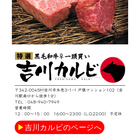
〒342-0045吉川市木売3ｰ1ｰ1 戸張マンション102（吉
川駅南口から徒歩1分）
TEL：048ｰ940ｰ7949
営業時間
12：00〜15：00 16:00〜23:00（L.O.22:00） 不定休
▶
吉川カルビのページへ