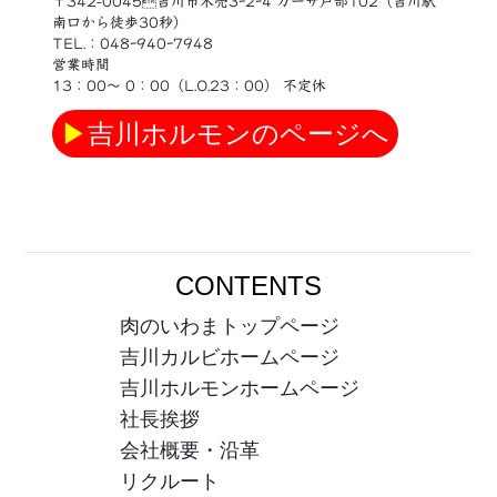
〒342-0045吉川市木売3ｰ2ｰ4 カーサ戸部102（吉川駅
南口から徒歩30秒）
TEL.：048ｰ940ｰ7948
営業時間
13：00〜 0：00（L.O.23：00） 不定休
▶
吉川ホルモンのページへ
CONTENTS
肉のいわまトップページ
吉川カルビホームページ
吉川ホルモンホームページ
社長挨拶
会社概要・沿革
リクルート